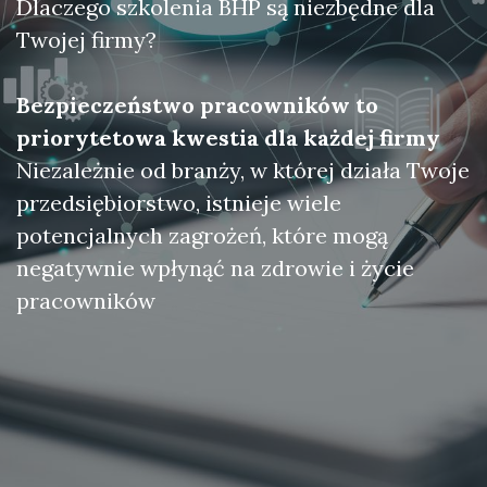
Dlaczego szkolenia BHP są niezbędne dla
Twojej firmy?
Bezpieczeństwo pracowników to
priorytetowa kwestia dla każdej firmy
Niezależnie od branży, w której działa Twoje
przedsiębiorstwo, istnieje wiele
potencjalnych zagrożeń, które mogą
negatywnie wpłynąć na zdrowie i życie
pracowników