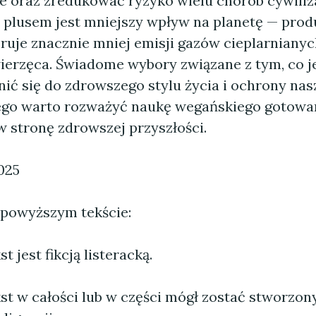
 oraz zredukować ryzyko wielu chorób cywiliz
lusem jest mniejszy wpływ na planetę — prod
ruje znacznie mniej emisji gazów cieplarnianyc
ierzęca. Świadome wybory związane z tym, co 
ić się do zdrowszego stylu życia i ochrony nasz
ego warto rozważyć naukę wegańskiego gotowan
w stronę zdrowszej przyszłości.
025
 powyższym tekście:
 jest fikcją listeracką.
st w całości lub w części mógł zostać stworzo