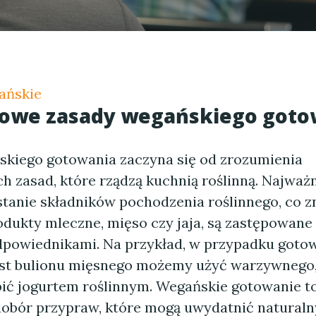
ańskie
owe zasady wegańskiego goto
kiego gotowania zaczyna się od zrozumienia
 zasad, które rządzą kuchnią roślinną. Najważn
stanie składników pochodzenia roślinnego, co z
odukty mleczne, mięso czy jaja, są zastępowane 
dpowiednikami. Na przykład, w przypadku goto
st bulionu mięsnego możemy użyć warzywnego, 
ić jogurtem roślinnym. Wegańskie gotowanie to
obór przypraw, które mogą uwydatnić natural