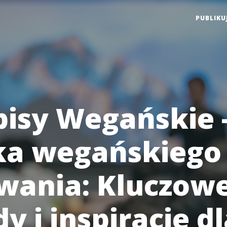
PUBLIKU
pisy Wegańskie 
a wegańskiego
wania: Kluczow
y i inspiracje d