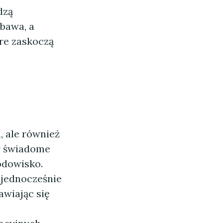
dzą
abawa, a
re zaskoczą
, ale również
my świadome
odowisko.
 jednocześnie
awiając się