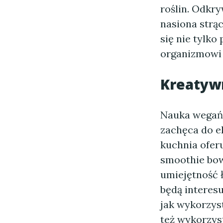
roślin. Odkry
nasiona strą
się nie tylko
organizmowi
Kreatyw
Nauka wegańs
zachęca do e
kuchnia ofer
smoothie bow
umiejętność 
będą interes
jak wykorzys
też wykorzys