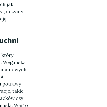
ch jak
wa, uczymy
ają
uchni
 który
i. Wegańska
niadaniowych
st
u potrawy
cje, takie
lacków czy
masła. Warto