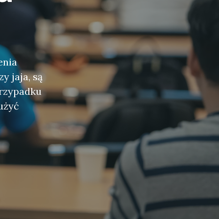
enia
y jaja, są
przypadku
użyć