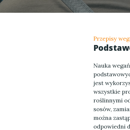
Przepisy weg
Podstaw
Nauka wegańs
podstawowych
jest wykorzy
wszystkie pr
roślinnymi o
sosów, zamia
można zastąp
odpowiedni d