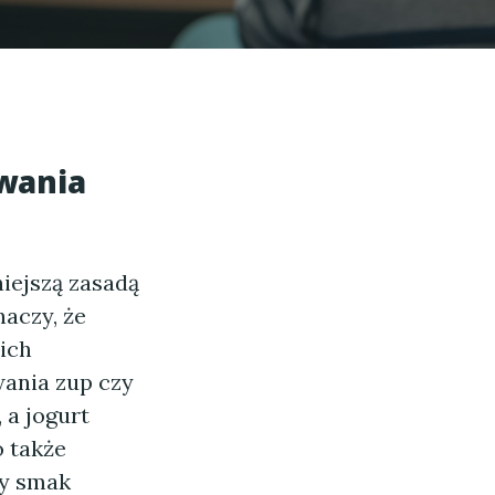
wania
iejszą zasadą
naczy, że
ich
wania zup czy
a jogurt
 także
ny smak