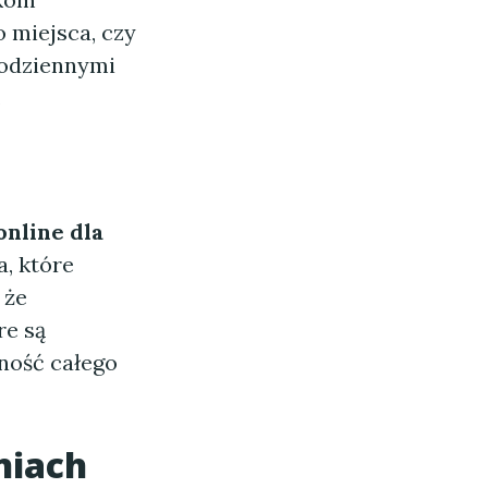
 miejsca, czy
 codziennymi
.
online dla
, które
 że
re są
ność całego
niach