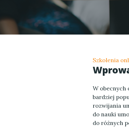
Szkolenia onl
Wprowa
W obecnych c
bardziej popu
rozwijania u
do nauki umo
do różnych p