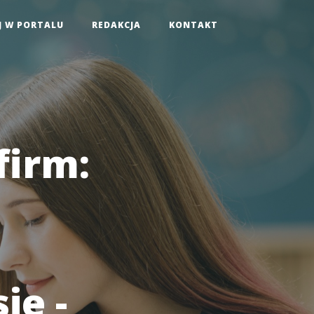
J W PORTALU
REDAKCJA
KONTAKT
firm:
ie -