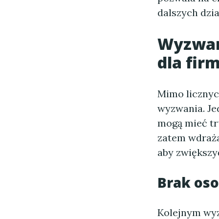
dalszych dzi
Wyzwan
dla fir
Mimo licznyc
wyzwania. Je
mogą mieć tr
zatem wdraża
aby zwiększy
Brak os
Kolejnym wyz