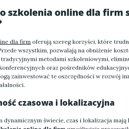
go
szkolenia online dla firm
?
ine dla firm
oferują szereg korzyści, które trud
Przede wszystkim, pozwalają na obniżenie kosz
 tradycyjnymi metodami szkoleniowymi, elimin
konferencyjnych oraz pośredników edukacyjnyc
ogą zainwestować te oszczędności w rozwój in
łalności.
ność czasowa i lokalizacyjna
m dynamicznym świecie, czas i lokalizacja mają
kolenia online dla firm
umożliwiają pracowni