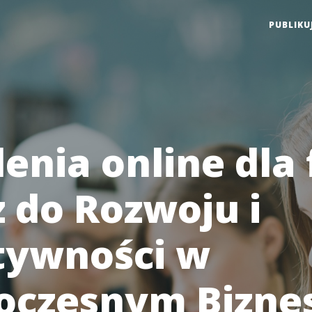
PUBLIKU
enia online dla 
z do Rozwoju i
tywności w
czesnym Biznes