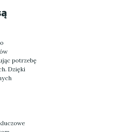
są
no
tów
ując potrzebę
h. Dzięki
nych
 kluczowe
kom