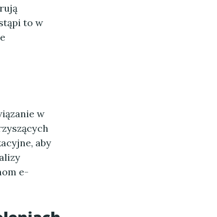
rują
stąpi to w
re
iązanie w
rzyszących
acyjne, aby
alizy
mom e-