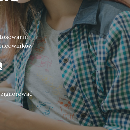
stosowanie
pracowników
ą
o zignorować