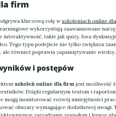
dla firm
odgrywa kluczową rolę w
szkoleniach online dla
learningowe wykorzystują zaawansowane narzę
 interaktywność, takie jak quizy, fora dyskusyj
deo. Tego typu podejście nie tylko zwiększa za
 ale również poprawia zapamiętywanie wiedzy.
 wyników i postępów
ektem
szkoleń online dla firm
jest możliwość ś
estników. Dzięki regularnym testom i raportom
e mogą monitorować rozwój umiejętności pra
ikować obszary wymagające dodatkowej uwagi. T
fektywniejsze zarządzanie zespołem i lepsze p