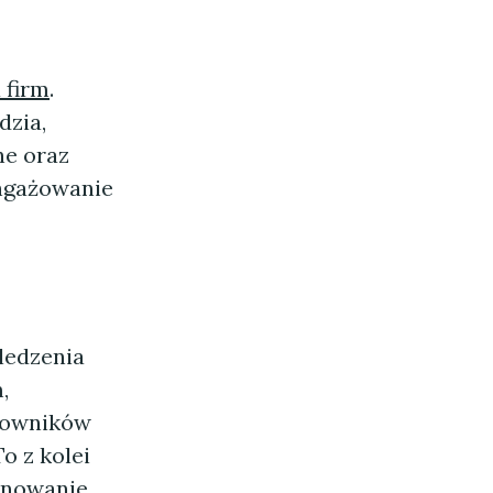
 firm
.
dzia,
ne oraz
angażowanie
ledzenia
,
cowników
o z kolei
lanowanie