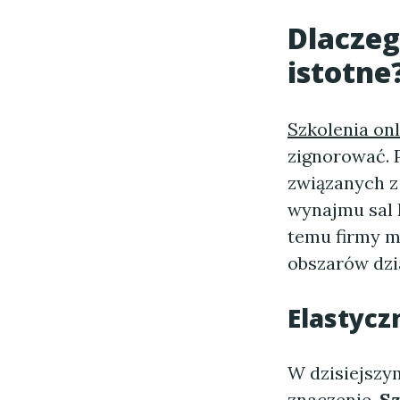
Dlacze
istotne
Szkolenia onl
zignorować. 
związanych z
wynajmu sal 
temu firmy m
obszarów dzia
Elastycz
W dzisiejszy
znaczenie.
Sz