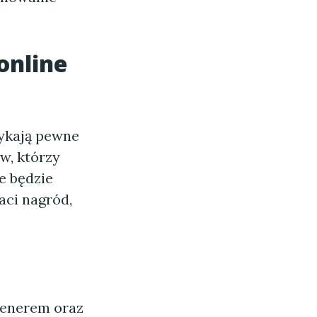
online
ykają pewne
w, którzy
e będzie
ci nagród,
renerem oraz