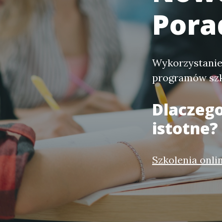
Pora
Wykorzystanie
programów szk
Dlaczeg
istotne?
Szkolenia onlin