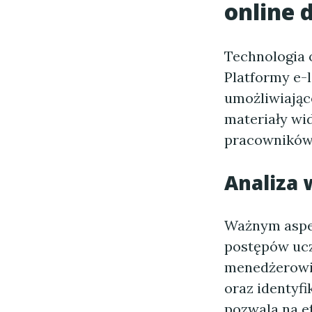
online 
Technologia 
Platformy e-
umożliwiające
materiały wi
pracowników,
Analiza
Ważnym asp
postępów ucz
menedżerowi
oraz identyf
pozwala na e