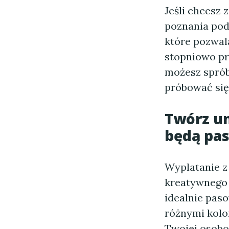
Jeśli chcesz 
poznania pod
które pozwala
stopniowo pr
możesz sprób
próbować się
Twórz un
będą pas
Wyplatanie z
kreatywnego 
idealnie pas
różnymi kolo
Twojej osobo