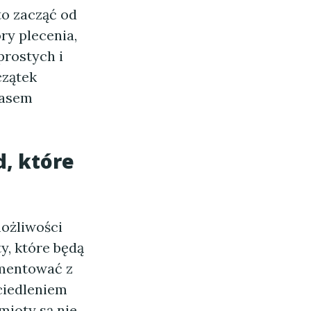
to zacząć od
ry plecenia,
prostych i
czątek
zasem
, które
możliwości
, które będą
ymentować z
ciedleniem
mioty są nie