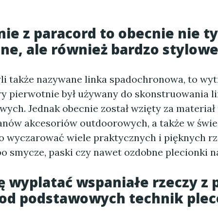
ie z paracord to obecnie nie t
ne, ale również bardzo stylowe
yli także nazywane linka spadochronowa, to wy
óry pierwotnie był używany do skonstruowania l
ych. Jednak obecnie został wzięty za materia
fanów akcesoriów outdoorowych, a także w świec
o wyczarować wiele praktycznych i pięknych rz
po smycze, paski czy nawet ozdobne plecionki n
ę wyplatać wspaniałe rzeczy z 
j od podstawowych technik plec