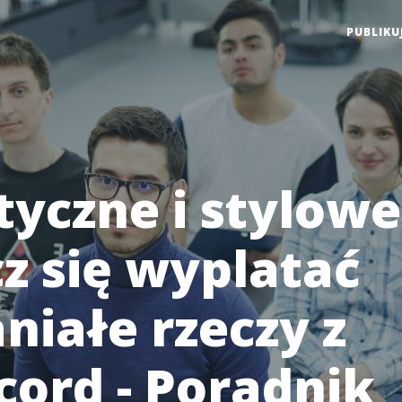
PUBLIKU
tyczne i stylowe
z się wyplatać
niałe rzeczy z
cord - Poradnik