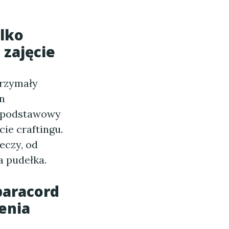
ylko
 zajęcie
trzymały
in
ł podstawowy
ie craftingu.
eczy, od
a pudełka.
paracord
enia