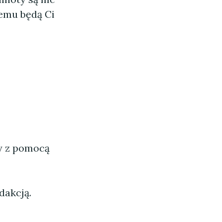
zemu będą Ci
ny z pomocą
dakcją.