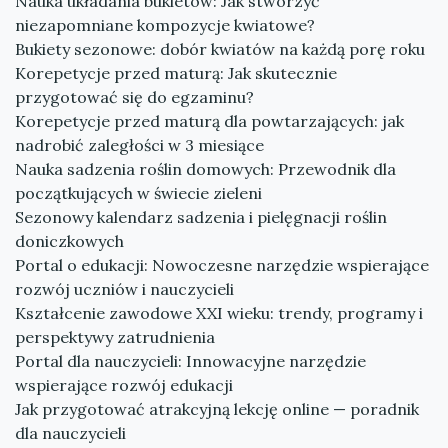
Nauka układania bukietów: Jak stworzyć
niezapomniane kompozycje kwiatowe?
Bukiety sezonowe: dobór kwiatów na każdą porę roku
Korepetycje przed maturą: Jak skutecznie
przygotować się do egzaminu?
Korepetycje przed maturą dla powtarzających: jak
nadrobić zaległości w 3 miesiące
Nauka sadzenia roślin domowych: Przewodnik dla
początkujących w świecie zieleni
Sezonowy kalendarz sadzenia i pielęgnacji roślin
doniczkowych
Portal o edukacji: Nowoczesne narzędzie wspierające
rozwój uczniów i nauczycieli
Kształcenie zawodowe XXI wieku: trendy, programy i
perspektywy zatrudnienia
Portal dla nauczycieli: Innowacyjne narzędzie
wspierające rozwój edukacji
Jak przygotować atrakcyjną lekcję online — poradnik
dla nauczycieli