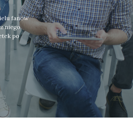
ielu fanów
z niego
etek po