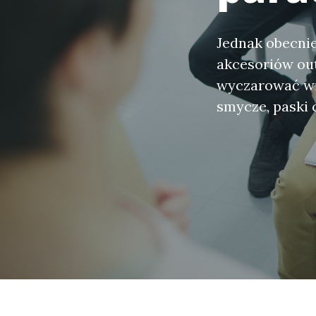
Jednak obecnie
akcesoriów out
wyczarować wie
smycze, paski 