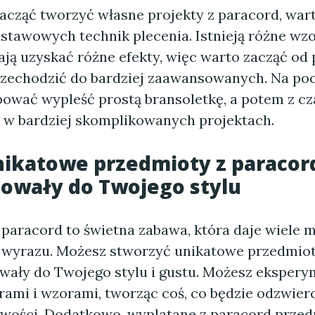
zacząć tworzyć własne projekty z paracord, war
stawowych technik plecenia. Istnieją różne wzo
ją uzyskać różne efekty, więc warto zacząć od 
zechodzić do bardziej zaawansowanych. Na po
ować wypleść prostą bransoletkę, a potem z c
 w bardziej skomplikowanych projektach.
ikatowe przedmioty z paracord
owały do Twojego stylu
 paracord to świetna zabawa, która daje wiele 
wyrazu. Możesz stworzyć unikatowe przedmioty
owały do Twojego stylu i gustu. Możesz eksper
rami i wzorami, tworząc coś, co będzie odzwier
wości. Dodatkowo, wyplatane z paracord przed