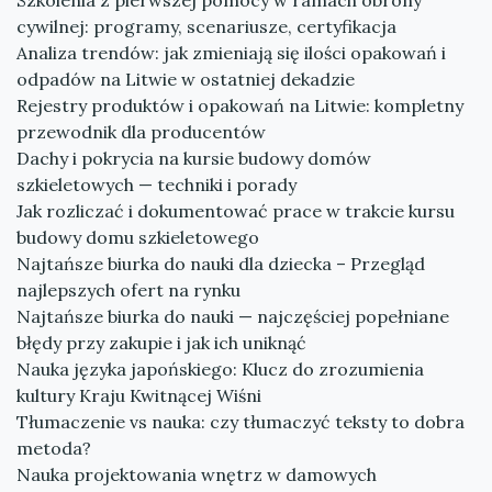
Szkolenia z pierwszej pomocy w ramach obrony
cywilnej: programy, scenariusze, certyfikacja
Analiza trendów: jak zmieniają się ilości opakowań i
odpadów na Litwie w ostatniej dekadzie
Rejestry produktów i opakowań na Litwie: kompletny
przewodnik dla producentów
Dachy i pokrycia na kursie budowy domów
szkieletowych — techniki i porady
Jak rozliczać i dokumentować prace w trakcie kursu
budowy domu szkieletowego
Najtańsze biurka do nauki dla dziecka – Przegląd
najlepszych ofert na rynku
Najtańsze biurka do nauki — najczęściej popełniane
błędy przy zakupie i jak ich uniknąć
Nauka języka japońskiego: Klucz do zrozumienia
kultury Kraju Kwitnącej Wiśni
Tłumaczenie vs nauka: czy tłumaczyć teksty to dobra
metoda?
Nauka projektowania wnętrz w damowych