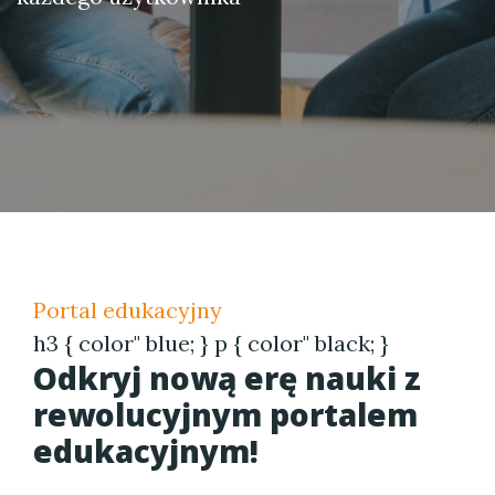
Portal edukacyjny
h3 { color" blue; } p { color" black; }
Odkryj nową erę nauki z
rewolucyjnym portalem
edukacyjnym!